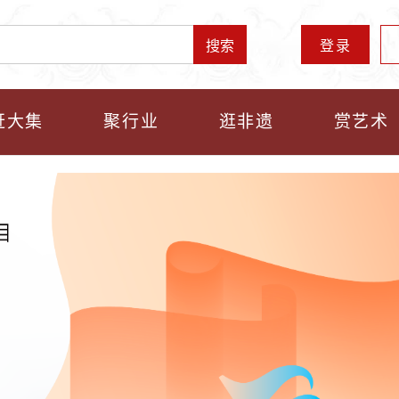
登录
搜索
赶大集
聚行业
逛非遗
赏艺术