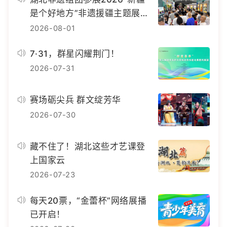
是个好地方”非遗援疆主题展示
活动
2026-08-01
7·31，群星闪耀荆门！
2026-07-31
赛场砺尖兵 群文绽芳华
2026-07-30
藏不住了！湖北这些才艺课登
上国家云
2026-07-23
每天20票，“金蕾杯”网络展播
已开启！