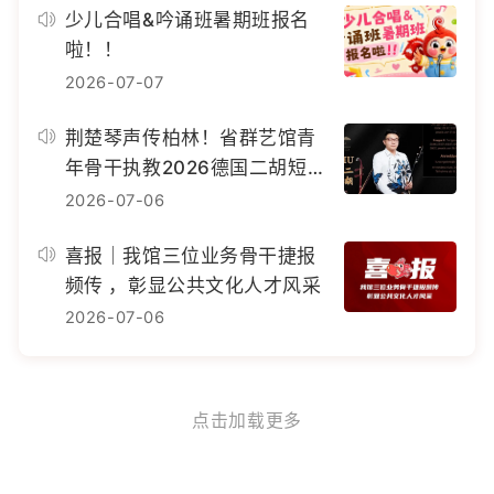
少儿合唱&吟诵班暑期班报名
啦！！
2026-07-07
荆楚琴声传柏林！省群艺馆青
年骨干执教2026德国二胡短
训班
2026-07-06
喜报｜我馆三位业务骨干捷报
频传 ，彰显公共文化人才风采
2026-07-06
点击加载更多