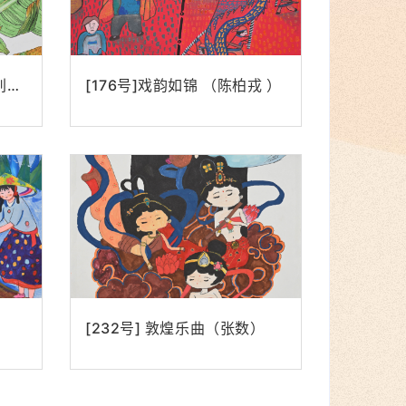
[88号]碧叶垂蕉引蜂来（刘宇涵）
[176号]戏韵如锦 （陈柏戎 ）
[232号] 敦煌乐曲（张数）