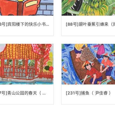
[133号]宾阳楼下的快乐小书迷 （周楚昊）
[217号]青山公园的春天（ 罗乐言）
[231号]捕鱼（ 尹佳睿 ）