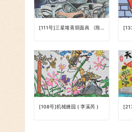
[111号]三星堆青铜面具 （陈美霖）
[108号]机械蜂园 ( 李溪芮 )