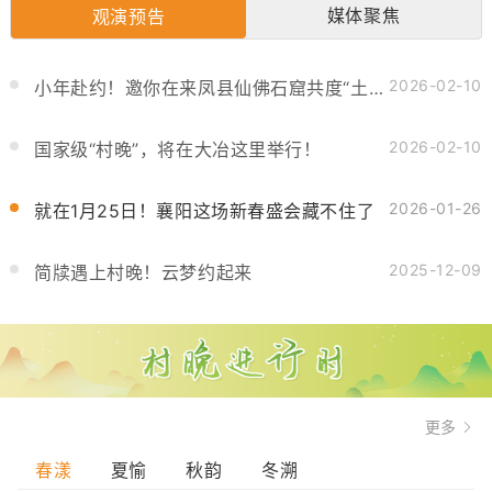
媒体聚焦
观演预告
2026-02-10
小年赴约！邀你在来凤县仙佛石窟共度“土家团圆年”
2026-02-10
国家级“村晚”，将在大冶这里举行！
2026-01-26
就在1月25日！襄阳这场新春盛会藏不住了
2025-12-09
简牍遇上村晚！云梦约起来
更多
春漾
夏愉
秋韵
冬溯