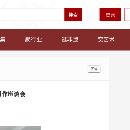
搜索
登录
大集
聚行业
逛非遗
赏艺术
字号
创作座谈会